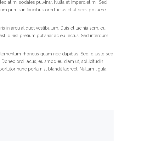
 leo at mi sodales pulvinar. Nulla et imperdiet mi. Sed
psum primis in faucibus orci luctus et ultrices posuere
is in arcu aliquet vestibulum. Duis et lacinia sem, eu
 est id nisl pretium pulvinar ac eu lectus. Sed interdum
sque elementum rhoncus quam nec dapibus. Sed id justo sed
Donec orci lacus, euismod eu diam ut, sollicitudin
ttitor nunc porta nisl blandit laoreet. Nullam ligula