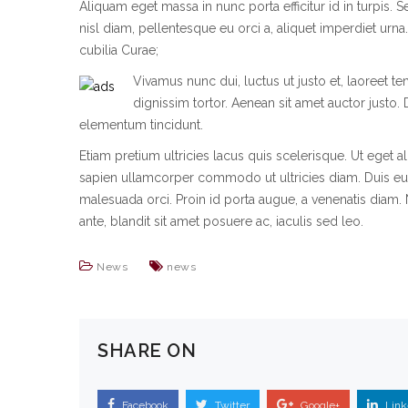
Aliquam eget massa in nunc porta efficitur id in turpis. S
nisl diam, pellentesque eu orci a, aliquet imperdiet urna.
cubilia Curae;
Vivamus nunc dui, luctus ut justo et, laoreet te
dignissim tortor. Aenean sit amet auctor justo. 
elementum tincidunt.
Etiam pretium ultricies lacus quis scelerisque. Ut eget 
sapien ullamcorper commodo ut ultricies diam. Duis eui
malesuada orci. Proin id porta augue, a venenatis diam. 
ante, blandit sit amet posuere ac, iaculis sed leo.
News
news
SHARE ON
Facebook
Twitter
Google+
Link