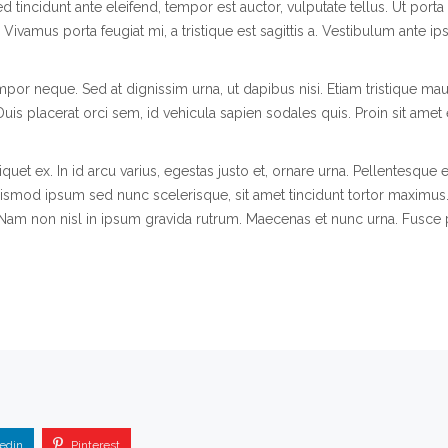
ed tincidunt ante eleifend, tempor est auctor, vulputate tellus. Ut porta
 Vivamus porta feugiat mi, a tristique est sagittis a. Vestibulum ante i
mpor neque. Sed at dignissim urna, ut dapibus nisi. Etiam tristique maur
Duis placerat orci sem, id vehicula sapien sodales quis. Proin sit amet
aliquet ex. In id arcu varius, egestas justo et, ornare urna. Pellente
smod ipsum sed nunc scelerisque, sit amet tincidunt tortor maximus. 
Nam non nisl in ipsum gravida rutrum. Maecenas et nunc urna. Fusce por
edin
Pinterest