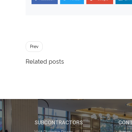
Post
navigation
Prev
Related posts
SUBCONTRACTORS
CONT
Visit Planning Room
James 